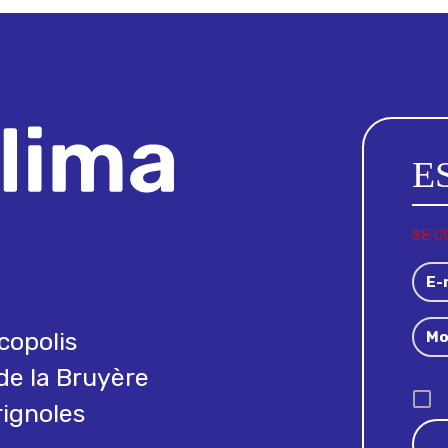
SE 
copolis
de la Bruyère
ignoles